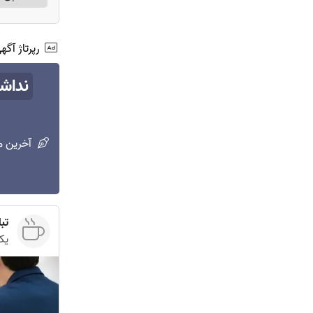
رپرتاژ آگ
نداش
آخرین م
تباد
یک