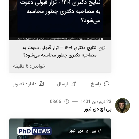
نتایج دکتری ۱۴۰۱ – تزار قبولی دعوت به
مصاحبه دکتری چطور محاسبه می‌شود؟
خواندن:
6
دقیقه
پاسخ
ارسال
دانلود تصویر
23 فروردین 1401
08:06
پی اچ دی نیوز