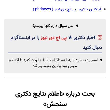
لینکدین دکتری - پی اچ دی نیوز ( phdnews )
من سوال دارم کجا بپرسم؟
اخبار دکتری
★
پی اچ دی نیوز
اسم رشته خود را به اینستاگرام بالا ⬆ دایرکت کنید تا اگه خبر
مهمی
بود براتون بفرستیم 😊
بحث درباره «
اعلام نتایج دکتری
سنجش
»