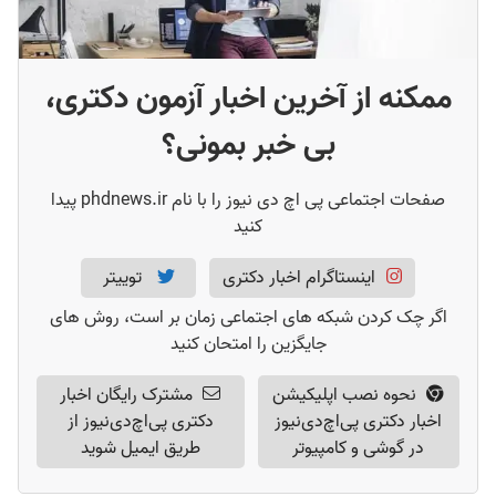
نتایج دکتری دانشگاه آزاد ۱۴۰۱
(
6
)
سوالات آزمون دکتری 1401
(
2
)
ممکنه از آخرین اخبار آزمون دکتری،
کلید سوالات دکتری 1401
(
2
)
بی خبر بمونی؟
صفحات اجتماعی پی اچ دی نیوز را با نام phdnews.ir پیدا
کنید
اینستاگرام اخبار دکتری
توییتر
اگر چک کردن شبکه های اجتماعی زمان بر است، روش های
جایگزین را امتحان کنید
نحوه نصب اپلیکیشن
مشترک رایگان اخبار
اخبار دکتری پی‌اچ‌دی‌نیوز
دکتری پی‌اچ‌دی‌نیوز از
در گوشی و کامپیوتر
طریق ایمیل شوید