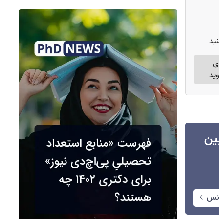
ید
ی
وید
انس بین
انس