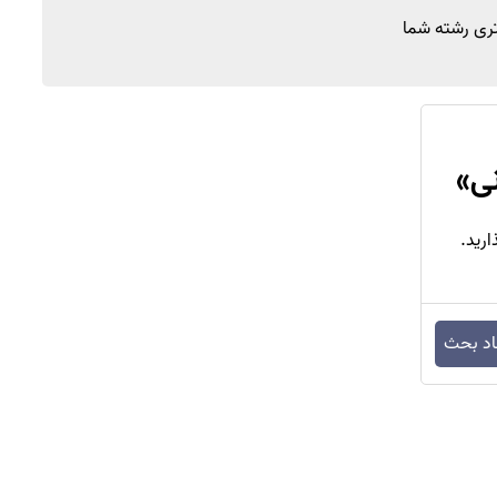
تری رشته شما
نی
»
ارید.
اد بحث