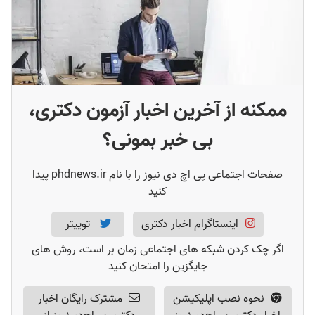
نتایج انتخاب رشته دکتری آزاد ۱۴۰۱
(
5
)
نتایج دکتری 1401 کی میاد
(
2
)
نتایج دکتری دانشگاه آزاد ۱۴۰۱
(
6
)
سوالات آزمون دکتری 1401
(
2
)
ممکنه از آخرین اخبار آزمون دکتری،
کلید سوالات دکتری 1401
(
2
)
بی خبر بمونی؟
صفحات اجتماعی پی اچ دی نیوز را با نام phdnews.ir پیدا
کنید
اینستاگرام اخبار دکتری
توییتر
اگر چک کردن شبکه های اجتماعی زمان بر است، روش های
جایگزین را امتحان کنید
نحوه نصب اپلیکیشن
مشترک رایگان اخبار