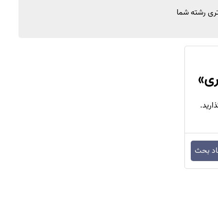
تری رشته شما
ری
»
ارید.
اد بحث