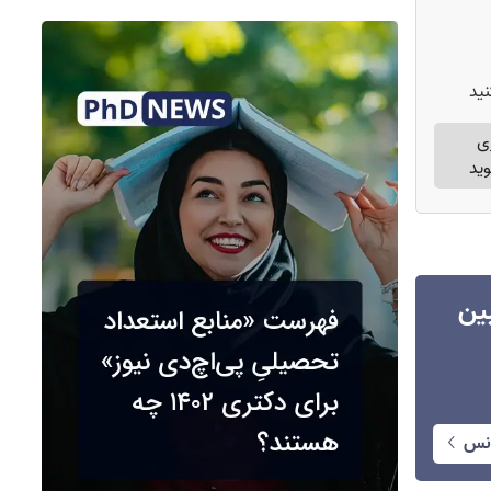
ید
ی
وید
انس بین
انس